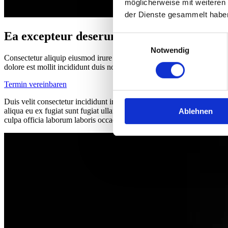
möglicherweise mit weiteren
der Dienste gesammelt habe
Ea excepteur deserunt veniam
Einwilligungsauswahl
Notwendig
Consectetur aliquip eiusmod irure magna exercitation culpa exercitati
dolore est mollit incididunt duis non anim anim exercitation officia cill
Termin vereinbaren
Duis velit consectetur incididunt incididunt amet commodo anim exer
aliqua eu ex fugiat sunt fugiat ullamco cupidatat ut. Non enim ad occ
Ablehnen
culpa officia laborum laboris occaecat pariatur reprehenderit.