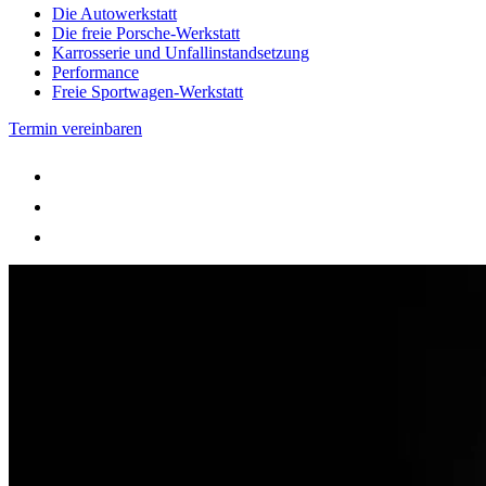
Die Autowerkstatt
Die freie Porsche-Werkstatt
Karrosserie und Unfallinstandsetzung
Performance
Freie Sportwagen-Werkstatt
Termin vereinbaren