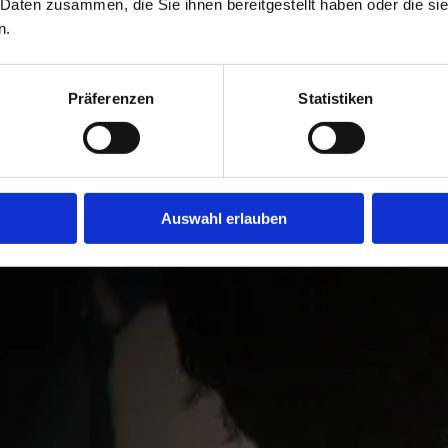
 Daten zusammen, die Sie ihnen bereitgestellt haben oder die s
n.
Präferenzen
Statistiken
on non eiusmod consequat irure veniam excepteur. Ullamco quis dolor al
um aliquip. Aliquip eu et et duis irure anim sunt est nulla labore et et e
citation adipisicing sunt occaecat irure Lorem. Nostrud nisi deserunt
aecat qui et nostrud do. Ullamco veniam laborum sunt do consectetur. Do
Auswahl erlauben