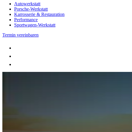
Autowerkstatt
Porsche-Werkstatt
Karrosserie & Restauration
Performance
Sportwagen-Werkstatt
Termin vereinbaren