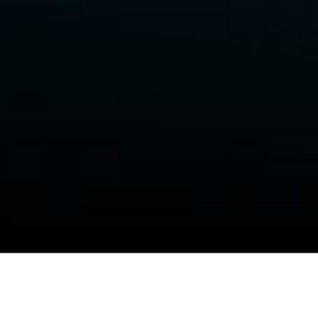
Mehr als Werkstatt. Ein Zuhause für
Sportwagen-Fahrer.
Unsere Erfahrung aus dem Motorsport fließt in jeden Service ein –
egal ob Tracktool oder Alltags-Sportwagen.
Termin vereinbaren
Kontakt
Impressum
Datenschutz
©
2026
Hangar 16