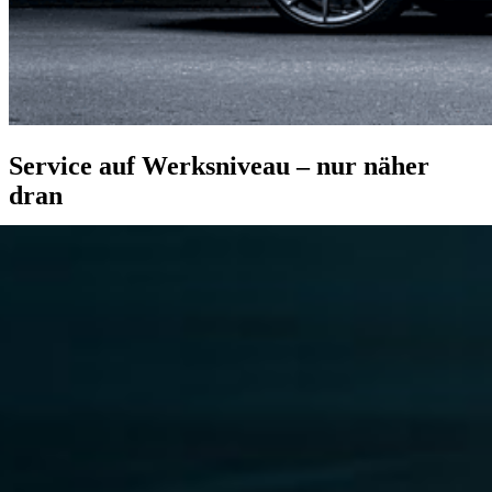
Service auf Werksniveau – nur näher
dran
Unsere Werkstatt ist auf Sportwagen spezialisiert und nutzt
ausschließlich Originalteile oder geprüfte OE-Qualität. Durch
digitale Serviceeinträge (PPN) bleibt Ihr Fahrzeug lückenlos
dokumentiert.
Sportwagen-konforme Diagnosetechnik
Original-Diagnosesysteme und aktuelle Softwarestände für präzise
Fehleranalyse.
Originalteile & OE-Komponenten
Ausschließlich geprüfte Teile oder gleichwertige Komponenten in
Erstausrüsterqualität.